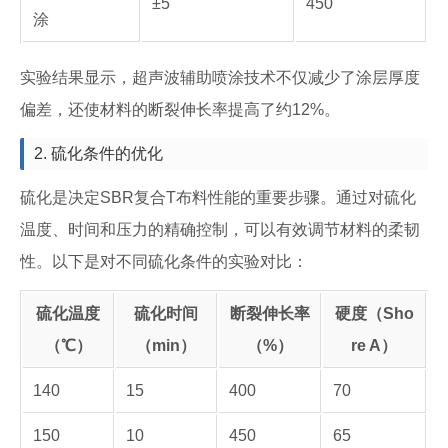
±5
450
涂
实验结果显示，超声波辅助喷涂技术不仅减少了涂层厚度
偏差，还使材料的断裂伸长率提高了约12%。
2. 硫化条件的优化
硫化是决定SBR复合T布料性能的重要步骤。通过对硫化
温度、时间和压力的精确控制，可以有效调节材料的柔韧
性。以下是对不同硫化条件的实验对比：
硫化温度
硫化时间
断裂伸长率
硬度（Sho
（℃）
（min）
（%）
re A）
140
15
400
70
150
10
450
65