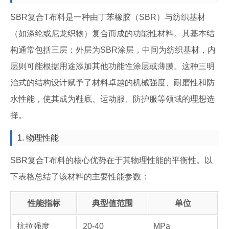
SBR复合T布料是一种由丁苯橡胶（SBR）与纺织基材
（如涤纶或尼龙织物）复合而成的功能性材料。其基本结
构通常包括三层：外层为SBR涂层，中间为纺织基材，内
层则可能根据用途添加其他功能性涂层或薄膜。这种三明
治式的结构设计赋予了材料卓越的机械强度、耐磨性和防
水性能，使其成为鞋底、运动服、防护服等领域的理想选
择。
1. 物理性能
SBR复合T布料的核心优势在于其物理性能的平衡性。以
下表格总结了该材料的主要性能参数：
性能指标
典型值范围
单位
抗拉强度
20-40
MPa