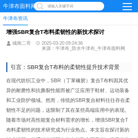
牛津布面料网
请输入关键字词
牛津布资讯
增强SBR复合T布料柔韧性的新技术探讨
城南二哥
2025-03-20 09:24:36
来源：牛津布_防水牛津布_牛津布面料网
引言：SBR复合T布料的柔韧性提升技术背景
在现代纺织工业中，SBR（丁苯橡胶）复合T布料因其优
异的耐磨性和抗撕裂性能而被广泛应用于鞋材、运动装备
和工业防护领域。然而，传统的SBR复合材料往往存在柔
韧性不足的问题，这限制了其在某些高端应用中的表现。
随着市场对高性能复合材料需求的增长，增强SBR复合T
布料柔韧性的技术研究成为行业热点。本文旨在探讨新的