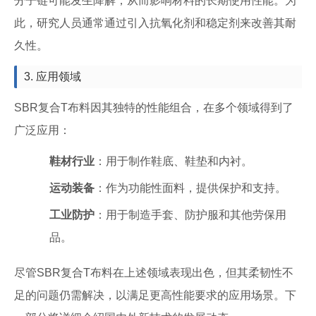
分子链可能发生降解，从而影响材料的长期使用性能。为
此，研究人员通常通过引入抗氧化剂和稳定剂来改善其耐
久性。
3. 应用领域
SBR复合T布料因其独特的性能组合，在多个领域得到了
广泛应用：
鞋材行业
：用于制作鞋底、鞋垫和内衬。
运动装备
：作为功能性面料，提供保护和支持。
工业防护
：用于制造手套、防护服和其他劳保用
品。
尽管SBR复合T布料在上述领域表现出色，但其柔韧性不
足的问题仍需解决，以满足更高性能要求的应用场景。下