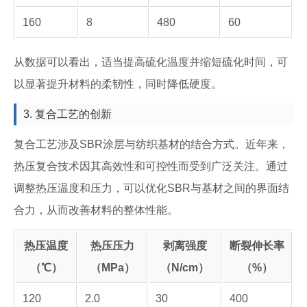
160
8
480
60
从数据可以看出，适当提高硫化温度并缩短硫化时间，可
以显著提升材料的柔韧性，同时降低硬度。
3. 复合工艺的创新
复合工艺涉及SBR涂层与纺织基材的结合方式。近年来，
热压复合技术因其高效性和可控性而受到广泛关注。通过
调整热压温度和压力，可以优化SBR与基材之间的界面结
合力，从而改善材料的整体性能。
热压温度
热压压力
剥离强度
断裂伸长率
（℃）
（MPa）
（N/cm）
（%）
120
2.0
30
400