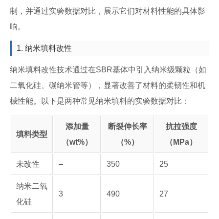
制，并通过实验数据对比，展示它们对材料性能的具体影
响。
1. 纳米填料改性
纳米填料改性技术通过在SBR基体中引入纳米级颗粒（如
二氧化硅、碳纳米管等），显著改善了材料的柔韧性和机
械性能。以下是两种常见纳米填料的实验数据对比：
添加量
断裂伸长率
抗拉强度
填料类型
（wt%）
（%）
（MPa）
未改性
–
350
25
纳米二氧
3
490
27
化硅