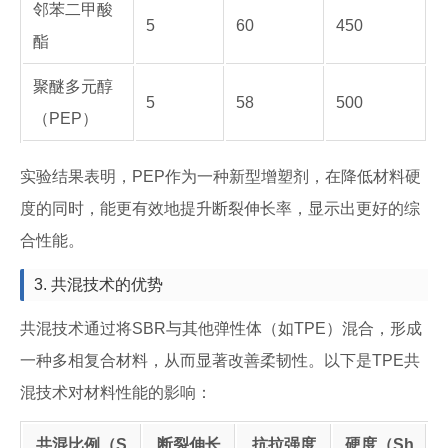
邻苯二甲酸
5
60
450
酯
聚醚多元醇
5
58
500
（PEP）
实验结果表明，PEP作为一种新型增塑剂，在降低材料硬
度的同时，能更有效地提升断裂伸长率，显示出更好的综
合性能。
3. 共混技术的优势
共混技术通过将SBR与其他弹性体（如TPE）混合，形成
一种多相复合材料，从而显著改善柔韧性。以下是TPE共
混技术对材料性能的影响：
共混比例（S
断裂伸长
抗拉强度
硬度（Sh