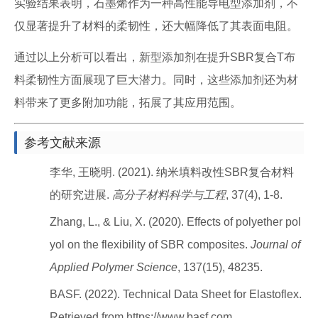
实验结果表明，石墨烯作为一种高性能导电型添加剂，不
仅显著提升了材料的柔韧性，还大幅降低了其表面电阻。
通过以上分析可以看出，新型添加剂在提升SBR复合T布
料柔韧性方面展现了巨大潜力。同时，这些添加剂还为材
料带来了更多附加功能，拓展了其应用范围。
参考文献来源
李华, 王晓明. (2021). 纳米填料改性SBR复合材料
的研究进展.
高分子材料科学与工程
, 37(4), 1-8.
Zhang, L., & Liu, X. (2020). Effects of polyether pol
yol on the flexibility of SBR composites.
Journal of
Applied Polymer Science
, 137(15), 48235.
BASF. (2022). Technical Data Sheet for Elastoflex.
Retrieved from https://www.basf.com