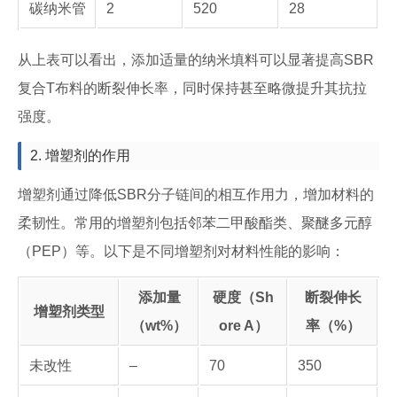
碳纳米管
2
520
28
从上表可以看出，添加适量的纳米填料可以显著提高SBR
复合T布料的断裂伸长率，同时保持甚至略微提升其抗拉
强度。
2. 增塑剂的作用
增塑剂通过降低SBR分子链间的相互作用力，增加材料的
柔韧性。常用的增塑剂包括邻苯二甲酸酯类、聚醚多元醇
（PEP）等。以下是不同增塑剂对材料性能的影响：
添加量
硬度（Sh
断裂伸长
增塑剂类型
（wt%）
ore A）
率（%）
未改性
–
70
350