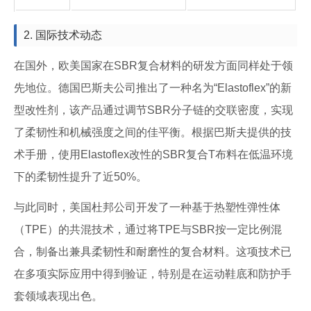
2. 国际技术动态
在国外，欧美国家在SBR复合材料的研发方面同样处于领
先地位。德国巴斯夫公司推出了一种名为“Elastoflex”的新
型改性剂，该产品通过调节SBR分子链的交联密度，实现
了柔韧性和机械强度之间的佳平衡。根据巴斯夫提供的技
术手册，使用Elastoflex改性的SBR复合T布料在低温环境
下的柔韧性提升了近50%。
与此同时，美国杜邦公司开发了一种基于热塑性弹性体
（TPE）的共混技术，通过将TPE与SBR按一定比例混
合，制备出兼具柔韧性和耐磨性的复合材料。这项技术已
在多项实际应用中得到验证，特别是在运动鞋底和防护手
套领域表现出色。