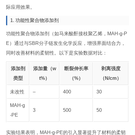
际应用效果。
1. 功能性聚合物添加剂
功能性聚合物添加剂（如马来酸酐接枝聚乙烯，MAH-g-P
E）通过与SBR分子链发生化学反应，增强界面结合力，
同时改善材料的柔韧性。以下是实验数据对比：
添加剂
添加量（w
断裂伸长率
剥离强度
类型
t%）
（%）
（N/cm）
未改性
–
400
30
MAH-g
3
500
50
-PE
实验结果表明，MAH-g-PE的引入显著提升了材料的柔韧