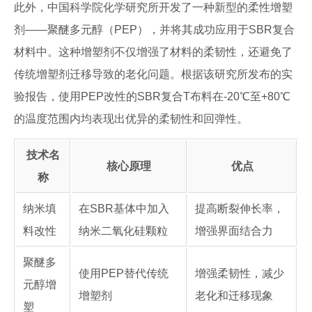
此外，中国科学院化学研究所开发了一种新型的柔性增塑
剂——聚醚多元醇（PEP），并将其成功应用于SBR复合
材料中。这种增塑剂不仅增强了材料的柔韧性，还避免了
传统增塑剂迁移导致的老化问题。根据该研究所发布的实
验报告，使用PEP改性的SBR复合T布料在-20℃至+80℃
的温度范围内均表现出优异的柔韧性和回弹性。
技术名
核心原理
优点
称
纳米填
在SBR基体中加入
提高断裂伸长率，
料改性
纳米二氧化硅颗粒
增强界面结合力
聚醚多
使用PEP替代传统
增强柔韧性，减少
元醇增
增塑剂
老化和迁移现象
塑