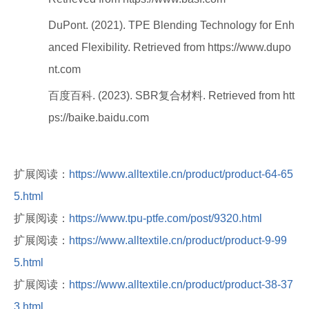
DuPont. (2021). TPE Blending Technology for Enh
anced Flexibility. Retrieved from https://www.dupo
nt.com
百度百科. (2023). SBR复合材料. Retrieved from htt
ps://baike.baidu.com
扩展阅读：
https://www.alltextile.cn/product/product-64-65
5.html
扩展阅读：
https://www.tpu-ptfe.com/post/9320.html
扩展阅读：
https://www.alltextile.cn/product/product-9-99
5.html
扩展阅读：
https://www.alltextile.cn/product/product-38-37
3.html