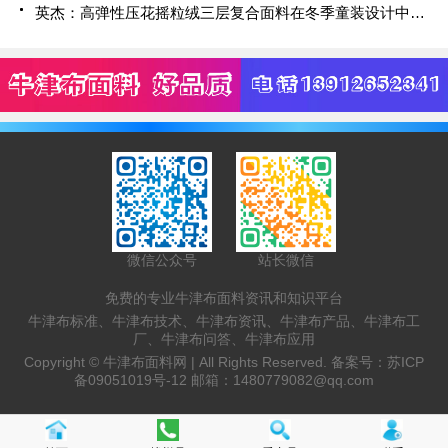
英杰：高弹性压花摇粒绒三层复合面料在冬季童装设计中的应用实践
微信公众号
站长微信
免费的专业牛津布面料资讯和知识平台
牛津布标准、牛津布技术、牛津布资讯、牛津布产品、牛津布工
厂、牛津布问答、牛津布应用
Copyright ©
牛津布面料网 |
All Rights Reserved. 备案号：
苏ICP
备09051019号-12
邮箱：
1480779082@qq.com