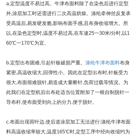
a.定型温度不易过高。牛津布面料除了在染色后进行定型
外,涂层加工时还需进行二次高温烘燥。涤纶牵伸丝反复承
受高温后,易发硬发脆,影响布面手感,且布身收缩增大。所
以,在染色定型时,温度不易过高,在车速25一30米/分时,以1
60℃一170℃为宜。
b.定型出布困难,引起针板破损严重。
涤纶牛津布面料
布身
紧密,高温收缩大,回弹性小。因此在定型出布时,针板受力
很大,布面很难脱针,易造成大量断针,负荷过载等情况。为
此我们在定型机后出布处适当位置附加了一根自制脱针一
导布杆,使布面受到向上的分力,便于脱针。
c.布面出现荷叶边,使后道涂层加工无法进行:涤纶牛津布面
料高温收缩率较大,温度165℃时,定型工序中经向收缩约为