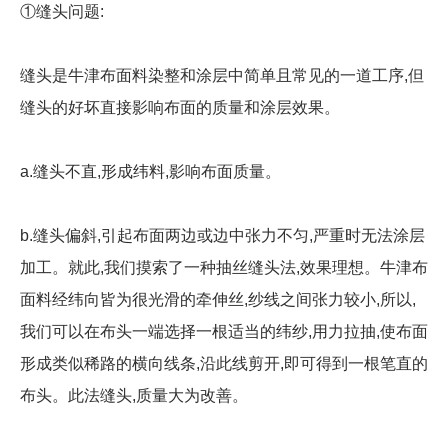
①缝头问题:
缝头是牛津布面料染整和涂层中简单且常见的一道工序,但
缝头的好坏直接影响布面的质量和涂层效果。
a.缝头不直,形成纬料,影响布面质量。
b.缝头偏斜,引起布面两边或边中张力不匀,严重时无法涂层
加工。就此,我们摸索了一种抽丝缝头法,效果理想。牛津布
面料经纬向皆为很光滑的牵伸丝,纱线之间张力较小,所以,
我们可以在布头一端选择一根适当的纬纱,用力拉抽,使布面
形成类似稀路的横向线条,沿此线剪开,即可得到一根笔直的
布头。此法缝头,质量大为改善。