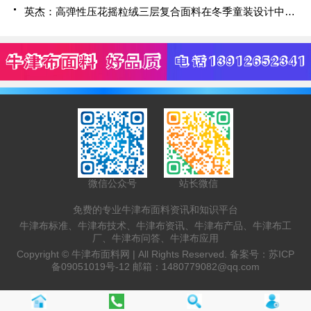
英杰：高弹性压花摇粒绒三层复合面料在冬季童装设计中的应用实践
微信公众号
站长微信
免费的专业牛津布面料资讯和知识平台
牛津布标准、牛津布技术、牛津布资讯、牛津布产品、牛津布工
厂、牛津布问答、牛津布应用
Copyright ©
牛津布面料网 |
All Rights Reserved. 备案号：
苏ICP
备09051019号-12
邮箱：
1480779082@qq.com