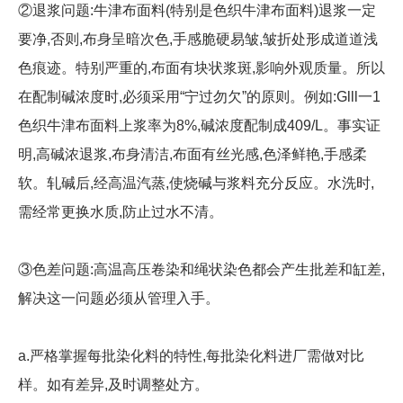
②退浆问题:牛津布面料(特别是色织牛津布面料)退浆一定
要净,否则,布身呈暗次色,手感脆硬易皱,皱折处形成道道浅
色痕迹。特别严重的,布面有块状浆斑,影响外观质量。所以
在配制碱浓度时,必须采用“宁过勿欠”的原则。例如:Glll一1
色织牛津布面料上浆率为8%,碱浓度配制成409/L。事实证
明,高碱浓退浆,布身清洁,布面有丝光感,色泽鲜艳,手感柔
软。轧碱后,经高温汽蒸,使烧碱与浆料充分反应。水洗时,
需经常更换水质,防止过水不清。
③色差问题:高温高压卷染和绳状染色都会产生批差和缸差,
解决这一问题必须从管理入手。
a.严格掌握每批染化料的特性,每批染化料进厂需做对比
样。如有差异,及时调整处方。