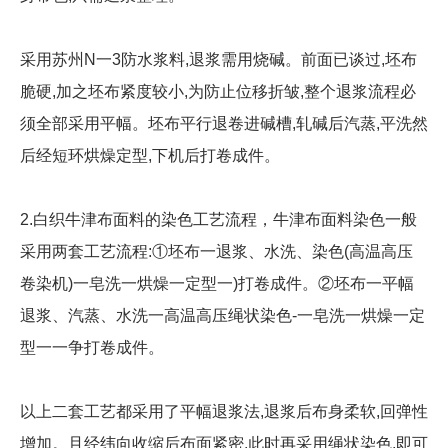
采用苏州N一3防水浆料,退浆需用烧碱。前面已谈过,坯布
脆硬,加之坯布紧度较小,为防止位移折皱,整个退浆流程必
须全部采用平幅。坯布平行退卷进碱槽,轧碱后汽蒸,平洗然
后经短环烘燥定型,下机后打卷成件。
2.白织牛津布面料的染色工艺流程，牛津布面料染色一般
采用两套工艺流程:①坯布一退浆、水洗、染色(高温高压
卷染机)一皂洗一烘燥一定型一)打卷成件。②坯布一平幅
退浆、汽蒸、水洗一高温高压绳状染色-一皂洗一烘燥一定
型一一争打卷成件。
以上二套工艺都采用了平幅退浆法,退浆后布身柔软,回弹性
增加。且经纬向收缩后布面紧密,此时再采用绳状染色,即可