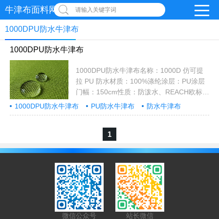
牛津布面料网
请输入关键字词
1000DPU防水牛津布
1000DPU防水牛津布
1000DPU防水牛津布名称：1000D 仿可提
拉 PU 防水材质：100%涤纶涂层：PU涂层
门幅：150cm性质：防泼水、REACH欧标用
途：用于制作拉杆箱、双肩包、工具包、购
1000DPU防水牛津布
PU防水牛津布
防水牛津布
物袋、婴儿推车、抱枕、沙发、简易衣柜、
收纳、鞋材、健康器材、帐篷等可来样定
1
做...
微信公众号
站长微信