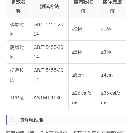
参数名
国内标准
国际先进
测试方法
称
值
值
续燃时
GB/T 5455-20
≤2秒
≤1秒
间
14
阴燃时
GB/T 5455-20
≤5秒
≤3秒
间
14
损毁长
GB/T 5455-20
≤6cm
≤4cm
度
14
≥25 cal/c
≥35 cal/c
TPP值
ASTM F1930
m²
m²
二、防静电性能
静电放电可能引发火灾或爆炸，尤其是在存在易燃气体或