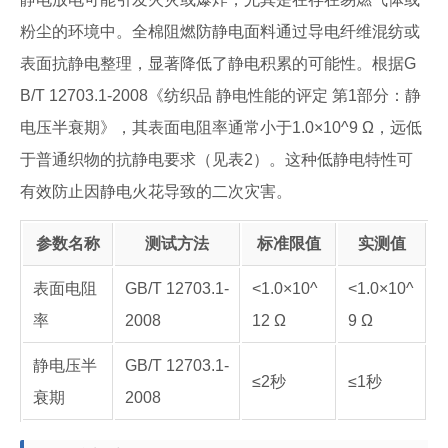
粉尘的环境中。全棉阻燃防静电面料通过导电纤维混纺或
表面抗静电整理，显著降低了静电积累的可能性。根据G
B/T 12703.1-2008《纺织品 静电性能的评定 第1部分：静
电压半衰期》，其表面电阻率通常小于1.0×10^9 Ω，远低
于普通织物的抗静电要求（见表2）。这种低静电特性可
有效防止因静电火花导致的二次灾害。
参数名称
测试方法
标准限值
实测值
表面电阻
GB/T 12703.1-
<1.0×10^
<1.0×10^
率
2008
12 Ω
9 Ω
静电压半
GB/T 12703.1-
≤2秒
≤1秒
衰期
2008