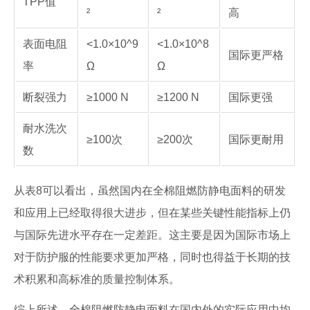
TPP值
²
²
高
表面电阻
<1.0×10^9
<1.0×10^8
国际更严格
率
Ω
Ω
断裂强力
≥1000 N
≥1200 N
国际更强
耐水洗次
≥100次
≥200次
国际更耐用
数
从表8可以看出，虽然国内在全棉阻燃防静电面料的研发
和应用上已经取得很大进步，但在某些关键性能指标上仍
与国际先进水平存在一定差距。这主要是因为国际市场上
对于防护服的性能要求更加严格，同时也得益于长期的技
术积累和高标准的质量控制体系。
综上所述，全棉阻燃防静电面料在国内外的实际应用中均