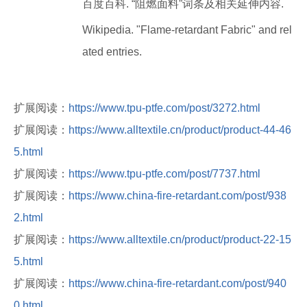
百度百科. “阻燃面料”词条及相关延伸内容.
Wikipedia. "Flame-retardant Fabric" and rel
ated entries.
扩展阅读：
https://www.tpu-ptfe.com/post/3272.html
扩展阅读：
https://www.alltextile.cn/product/product-44-46
5.html
扩展阅读：
https://www.tpu-ptfe.com/post/7737.html
扩展阅读：
https://www.china-fire-retardant.com/post/938
2.html
扩展阅读：
https://www.alltextile.cn/product/product-22-15
5.html
扩展阅读：
https://www.china-fire-retardant.com/post/940
0.html