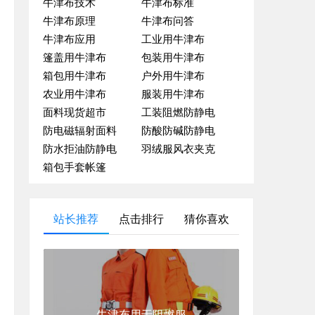
牛津布技术
牛津布标准
牛津布原理
牛津布问答
牛津布应用
工业用牛津布
篷盖用牛津布
包装用牛津布
箱包用牛津布
户外用牛津布
农业用牛津布
服装用牛津布
面料现货超市
工装阻燃防静电
防电磁辐射面料
防酸防碱防静电
防水拒油防静电
羽绒服风衣夹克
箱包手套帐篷
站长推荐
点击排行
猜你喜欢
牛津布用于阻燃服