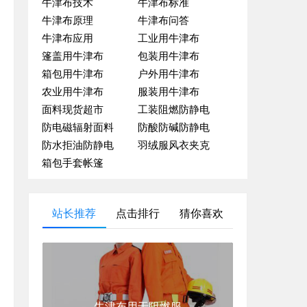
牛津布技术
牛津布标准
牛津布原理
牛津布问答
牛津布应用
工业用牛津布
篷盖用牛津布
包装用牛津布
箱包用牛津布
户外用牛津布
农业用牛津布
服装用牛津布
面料现货超市
工装阻燃防静电
防电磁辐射面料
防酸防碱防静电
防水拒油防静电
羽绒服风衣夹克
箱包手套帐篷
站长推荐
点击排行
猜你喜欢
牛津布用于阻燃服