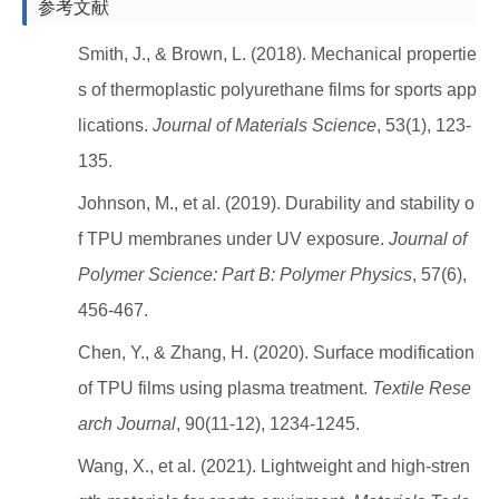
参考文献
Smith, J., & Brown, L. (2018). Mechanical propertie
s of thermoplastic polyurethane films for sports app
lications.
Journal of Materials Science
, 53(1), 123-
135.
Johnson, M., et al. (2019). Durability and stability o
f TPU membranes under UV exposure.
Journal of
Polymer Science: Part B: Polymer Physics
, 57(6),
456-467.
Chen, Y., & Zhang, H. (2020). Surface modification
of TPU films using plasma treatment.
Textile Rese
arch Journal
, 90(11-12), 1234-1245.
Wang, X., et al. (2021). Lightweight and high-stren