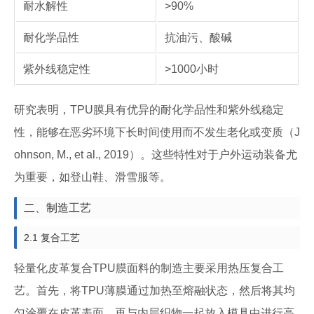
耐水解性
>90%
耐化学品性
抗油污、酸碱
紫外线稳定性
>1000小时
研究表明，TPU膜具有优异的耐化学品性和紫外线稳定
性，能够在恶劣环境下长时间使用而不发生老化或变质（J
ohnson, M., et al., 2019）。这些特性对于户外运动装备尤
为重要，如登山鞋、滑雪服等。
二、制造工艺
2.1 复合工艺
轻量化皮革复合TPU膜面料的制造主要采用热压复合工
艺。首先，将TPU薄膜通过加热至熔融状态，然后将其均
匀涂覆在皮革表面，再与内层织物一起放入模具中进行高