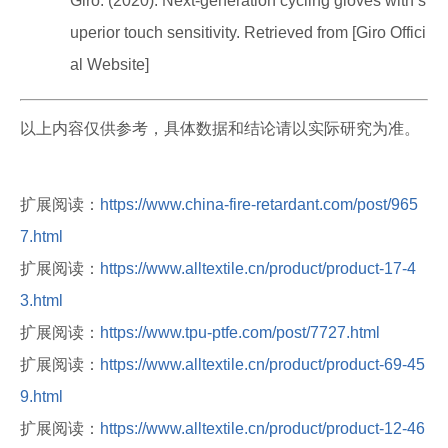
Giro. (2020). Next-generation cycling gloves with s
uperior touch sensitivity. Retrieved from [Giro Offici
al Website]
以上内容仅供参考，具体数据和结论请以实际研究为准。
扩展阅读：
https://www.china-fire-retardant.com/post/965
7.html
扩展阅读：
https://www.alltextile.cn/product/product-17-4
3.html
扩展阅读：
https://www.tpu-ptfe.com/post/7727.html
扩展阅读：
https://www.alltextile.cn/product/product-69-45
9.html
扩展阅读：
https://www.alltextile.cn/product/product-12-46