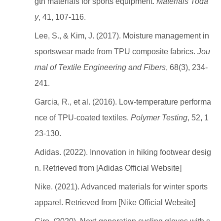
gth materials for sports equipment.
Materials Toda
y
, 41, 107-116.
Lee, S., & Kim, J. (2017). Moisture management in
sportswear made from TPU composite fabrics.
Jou
rnal of Textile Engineering and Fibers
, 68(3), 234-
241.
Garcia, R., et al. (2016). Low-temperature performa
nce of TPU-coated textiles.
Polymer Testing
, 52, 1
23-130.
Adidas. (2022). Innovation in hiking footwear desig
n. Retrieved from [Adidas Official Website]
Nike. (2021). Advanced materials for winter sports
apparel. Retrieved from [Nike Official Website]