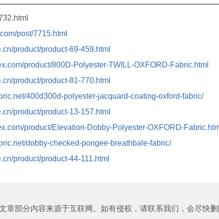
7732.html
e.com/post/7715.html
le.cn/product/product-69-459.html
etex.com/product/800D-Polyester-TWILL-OXFORD-Fabric.html
le.cn/product/product-81-770.html
bric.net/400d300d-polyester-jacquard-coating-oxford-fabric/
le.cn/product/product-13-157.html
etex.com/product/Elevation-Dobby-Polyester-OXFORD-Fabric.htm
bric.net/dobby-checked-pongee-breathbale-fabric/
le.cn/product/product-44-111.html
文章部分内容来源于互联网。如有侵权，请联系我们，会尽快删