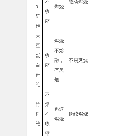
不
继续燃烧
al
燃烧
收
纤
缩
维
大
燃烧
豆
不熔
蛋
收
融，
不易延烧
白
缩
有黑
纤
烟
维
不
竹
熔
迅速
纤
不
继续燃烧
燃烧
维
收
缩