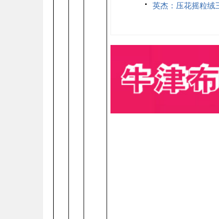
英杰：压花摇粒绒