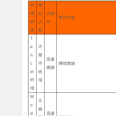
纤
接
维
近
火焰
离开火焰
种
火
中
类
焰
T
e
不
n
熔
迅速
c
不
继续燃烧
燃烧
el
收
纤
缩
维
M
不
o
熔
d
迅速