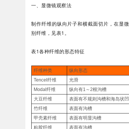
一、显微镜观察法
制作纤维的纵向片子和横截面切片，在显
别纤维，见表1。
表1各种纤维的形态特征
纤维种类
纵向形态
Tencel纤维
光滑
Modal纤维
纵向有1～2根沟槽
大豆纤维
表面有不规则沟槽和海岛状凹
竹纤维
表面有沟槽
甲壳素纤维
表面有明显沟槽
粘胶纤维
表面有沟槽