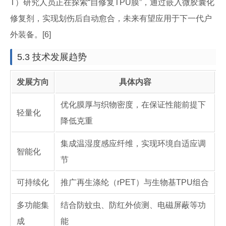
T）研究人员正在探索“自修复TPU膜”，通过嵌入微胶囊化
修复剂，实现划伤后自动愈合，未来有望应用于下一代户
外装备。[6]
5.3 技术发展趋势
发展方向
具体内容
优化膜厚与织物密度，在保证性能前提下
轻量化
降低克重
集成温湿度感应纤维，实现环境自适应调
智能化
节
可持续化
推广再生涤纶（rPET）与生物基TPU组合
多功能集
结合防蚊虫、防红外侦测、电磁屏蔽等功
成
能