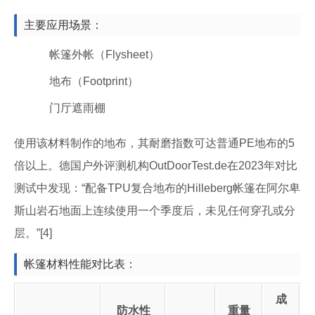
主要应用场景：
帐篷外帐（Flysheet）
地布（Footprint）
门厅遮雨棚
使用该材料制作的地布，其耐磨指数可达普通PE地布的5
倍以上。德国户外评测机构OutDoorTest.de在2023年对比
测试中发现：“配备TPU复合地布的Hilleberg帐篷在阿尔卑
斯山岩石地面上连续使用一个季度后，未见任何穿孔或分
层。”[4]
帐篷材料性能对比表：
成
防水性
重量