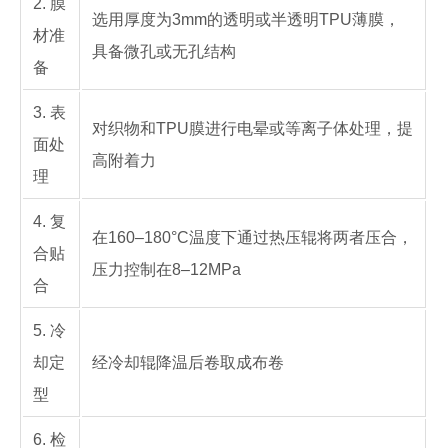
2. 膜
选用厚度为3mm的透明或半透明TPU薄膜，
材准
具备微孔或无孔结构
备
3. 表
对织物和TPU膜进行电晕或等离子体处理，提
面处
高附着力
理
4. 复
在160–180°C温度下通过热压辊将两者压合，
合贴
压力控制在8–12MPa
合
5. 冷
却定
经冷却辊降温后卷取成布卷
型
6. 检