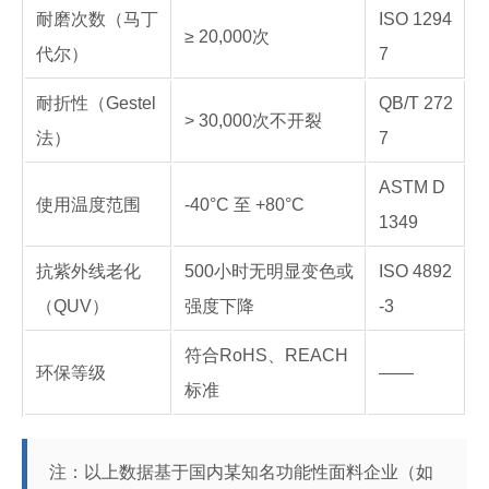
耐磨次数（马丁
ISO 1294
≥ 20,000次
代尔）
7
耐折性（Gestel
QB/T 272
> 30,000次不开裂
法）
7
ASTM D
使用温度范围
-40°C 至 +80°C
1349
抗紫外线老化
500小时无明显变色或
ISO 4892
（QUV）
强度下降
-3
符合RoHS、REACH
环保等级
——
标准
注：以上数据基于国内某知名功能性面料企业（如