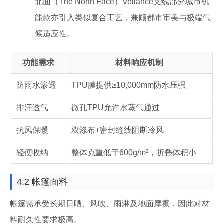
北面（The North Face）Veilance支线部分城市机
能款亦引入类似复合工艺，兼顾都市审美与极端气
候适应性。
功能需求
材料响应机制
防雨水渗透
TPU膜提供≥10,000mm防水压强
排汗透气
微孔TPU允许水蒸气通过
抗风保暖
双涤布+密封缝线阻断冷风
轻便收纳
整体克重低于600g/m²，折叠体积小
4.2 帐篷面料
帐篷需承受长期日晒、风吹、雨淋及地面摩擦，因此对材
料耐久性要求极高。