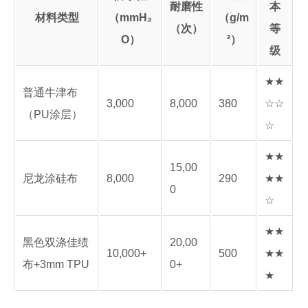
耐磨性
本
材料类型
（mmH₂
（g/m
（次）
等
O）
²）
级
★★
普通牛津布
3,000
8,000
380
☆☆
（PU涂层）
☆
★★
15,00
尼龙涂硅布
8,000
290
★★
0
☆
★★
黑色双涤佳绩
20,00
10,000+
500
★★
布+3mm TPU
0+
★