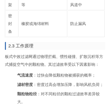
架
等
风道中
密
封
橡胶或海绵材料
防止漏风
条
2.3 工作原理
板式中效过滤网通过物理拦截、惯性碰撞、扩散沉积等方
式捕捉空气中的颗粒物。其过滤效率受以下因素影响：
气流速度
：过快会降低颗粒物被捕获的概率；
滤材密度
：密度过高会增加压降，影响风机负荷；
颗粒物粒径
：对不同粒径的颗粒过滤效率差异较
大。