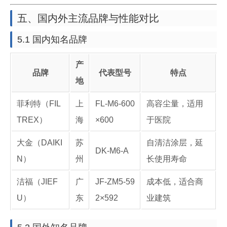
五、国内外主流品牌与性能对比
5.1 国内知名品牌
产
品牌
代表型号
特点
地
菲利特（FIL
上
FL-M6-600
高容尘量，适用
TREX）
海
×600
于医院
大金（DAIKI
苏
自清洁涂层，延
DK-M6-A
N）
州
长使用寿命
洁福（JIEF
广
JF-ZM5-59
成本低，适合商
U）
东
2×592
业建筑