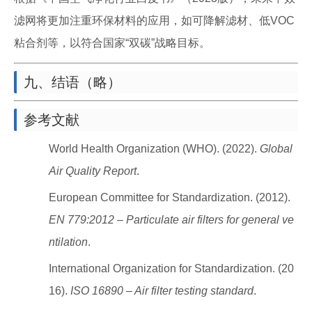
滤网将更加注重环保材料的应用，如可降解滤材、低VOC
粘合剂等，以符合国家“双碳”战略目标。
九、结语（略）
参考文献
World Health Organization (WHO). (2022).
Global
Air Quality Report
.
European Committee for Standardization. (2012).
EN 779:2012 – Particulate air filters for general ve
ntilation
.
International Organization for Standardization. (20
16).
ISO 16890 – Air filter testing standard
.