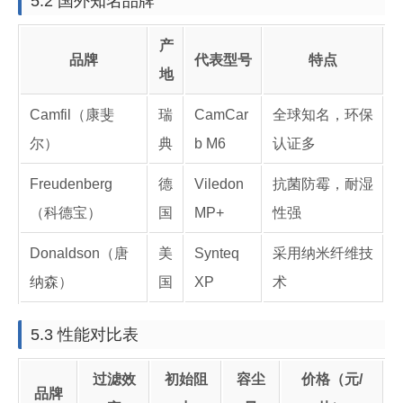
5.2 国外知名品牌
产
品牌
代表型号
特点
地
Camfil（康斐
瑞
CamCar
全球知名，环保
尔）
典
b M6
认证多
Freudenberg
德
Viledon
抗菌防霉，耐湿
（科德宝）
国
MP+
性强
Donaldson（唐
美
Synteq
采用纳米纤维技
纳森）
国
XP
术
5.3 性能对比表
过滤效
初始阻
容尘
价格（元/
品牌