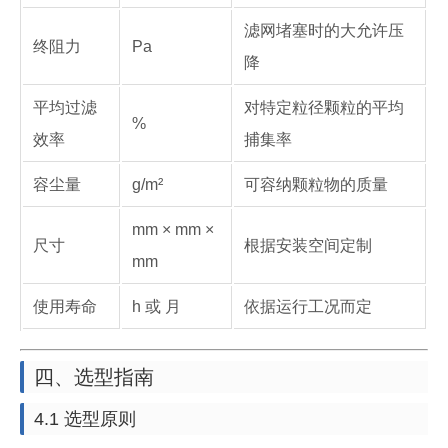
滤网堵塞时的大允许压
终阻力
Pa
降
平均过滤
对特定粒径颗粒的平均
%
效率
捕集率
容尘量
g/m²
可容纳颗粒物的质量
mm × mm ×
尺寸
根据安装空间定制
mm
使用寿命
h 或 月
依据运行工况而定
四、选型指南
4.1 选型原则