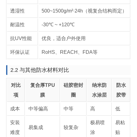
透湿性
500~1500g/m²·24h（视复合结构而定）
耐温性
-30℃ ~ +120℃
抗UV性能
优良，适合户外使用
环保认证
RoHS、REACH、FDA等
2.2 与其他防水材料对比
对比
复合厚TPU
硅胶密封
纳米防
防水
项
膜
圈
水涂层
胶带
成本
中等偏高
中等
高
低
安装
极易喷
易粘
易集成
较复杂
难度
涂
贴