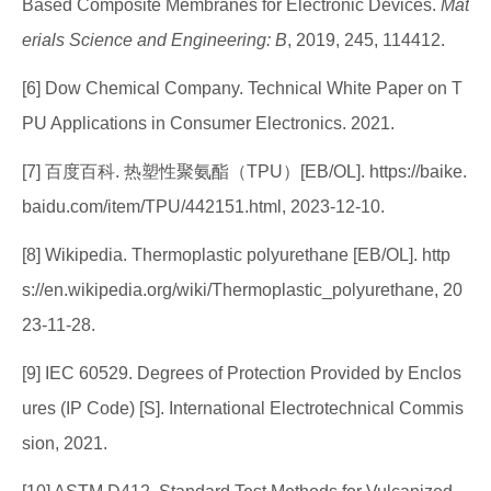
Based Composite Membranes for Electronic Devices.
Mat
erials Science and Engineering: B
, 2019, 245, 114412.
[6] Dow Chemical Company. Technical White Paper on T
PU Applications in Consumer Electronics. 2021.
[7] 百度百科. 热塑性聚氨酯（TPU）[EB/OL]. https://baike.
baidu.com/item/TPU/442151.html, 2023-12-10.
[8] Wikipedia. Thermoplastic polyurethane [EB/OL]. http
s://en.wikipedia.org/wiki/Thermoplastic_polyurethane, 20
23-11-28.
[9] IEC 60529. Degrees of Protection Provided by Enclos
ures (IP Code) [S]. International Electrotechnical Commis
sion, 2021.