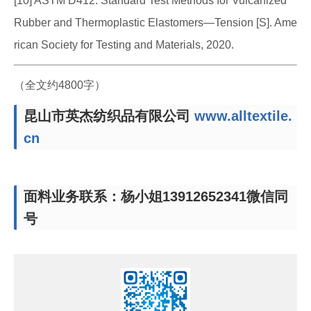
[10] ASTM D412. Standard Test Methods for Vulcanized
Rubber and Thermoplastic Elastomers—Tension [S]. Ame
rican Society for Testing and Materials, 2020.
（全文约4800字）
昆山市英杰纺织品有限公司
www.alltextile.
cn
面料业务联系：杨小姐13912652341微信同
号