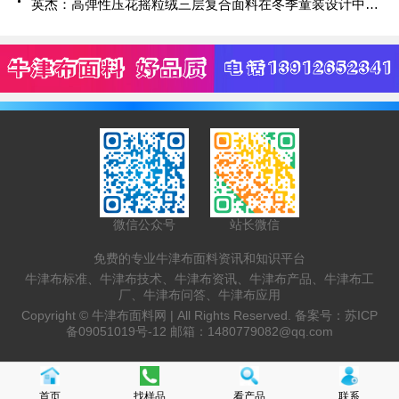
英杰：高弹性压花摇粒绒三层复合面料在冬季童装设计中的应用实践
微信公众号
站长微信
免费的专业牛津布面料资讯和知识平台
牛津布标准、牛津布技术、牛津布资讯、牛津布产品、牛津布工
厂、牛津布问答、牛津布应用
Copyright ©
牛津布面料网 |
All Rights Reserved. 备案号：
苏ICP
备09051019号-12
邮箱：
1480779082@qq.com
首页
找样品
看产品
联系