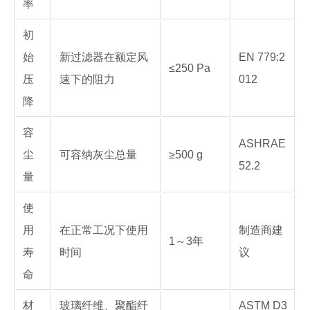
率
初
始
新过滤器在额定风
EN 779:2
≤250 Pa
压
速下的阻力
012
降
容
ASHRAE
尘
可容纳灰尘总量
≥500 g
52.2
量
使
用
在正常工况下使用
制造商建
1～3年
寿
时间
议
命
材
玻璃纤维、聚酯纤
ASTM D3