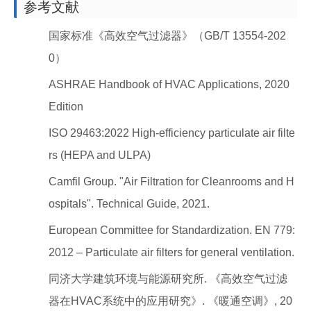
参考文献
国家标准《高效空气过滤器》（GB/T 13554-202
0）
ASHRAE Handbook of HVAC Applications, 2020
Edition
ISO 29463:2022 High-efficiency particulate air filte
rs (HEPA and ULPA)
Camfil Group. "Air Filtration for Cleanrooms and H
ospitals". Technical Guide, 2021.
European Committee for Standardization. EN 779:
2012 – Particulate air filters for general ventilation.
同济大学建筑环境与能源研究所. 《高效空气过滤
器在HVAC系统中的应用研究》. 《暖通空调》, 20